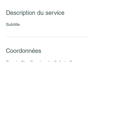
Description du service
Subtitle
Coordonnées
Rue du Clos Foucher, La Selle-la-Forge,
France
02 33 64 42 83
golf.flers.lehoulme@wanadoo.fr
02 33 64 42 83
Contact
Adresse
Le clos Foucher
61 100 La Selle La Forge
golf.flers.lehoulme@wanadoo.fr