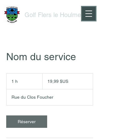
Golf Flers le Houlme
Nom du service
19,99
dollars
1 h
1
19,99 $US
des
États-
Unis
Rue du Clos Foucher
Réserver