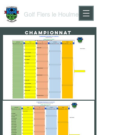
Golf Flers le Houlme
Championnat