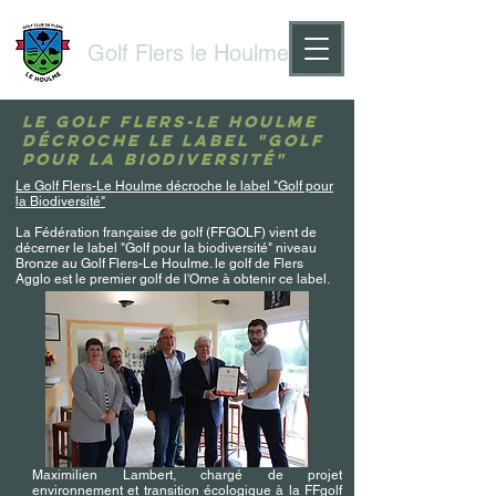
Golf Flers le Houlme
Le Golf Flers-Le Houlme
décroche le label "Golf
pour la Biodiversité"
Le Golf Flers-Le Houlme décroche le label "Golf pour
la Biodiversité"
La Fédération française de golf (FFGOLF) vient de
décerner le label "Golf pour la biodiversité" niveau
Bronze au Golf Flers-Le Houlme. le golf de Flers
Agglo est le premier golf de l'Orne à obtenir ce label.
Maximilien Lambert, chargé de projet
environnement et transition écologique à la FFgolf