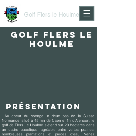
Golf Flers le Houlme
Golf Flers le
Houlme
PRÉSENTATION
Au coeur du bocage, à deux pas de la Suisse
Normande, situé à 45 mn de Caen et 1h d'Alencon, le
golf de Flers Le Houlme s'étend sur 20 hectares dans
un cadre bucolique, agréable entre vertes prairies,
nombreuses plantations et pièces d'eau. Venez