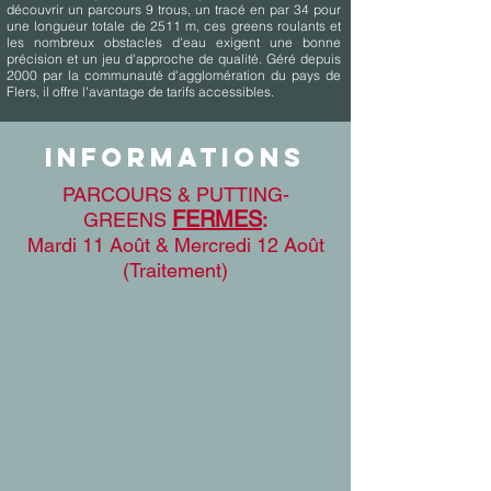
découvrir un parcours 9 trous, un tracé en par 34 pour
une longueur totale de 2511 m, ces greens roulants et
les nombreux obstacles d'eau exigent une bonne
précision et un jeu d'approche de qualité. Géré depuis
2000 par la communauté d'agglomération du pays de
Flers, il offre l'avantage de tarifs accessibles.
InformationS
PARCOURS & PUTTING-
FERMES
GREENS
:
Mardi 11 Août & Mercredi 12 Août
(Traitement)